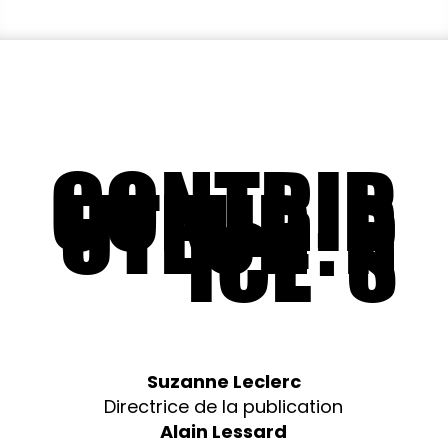
CONTRIB
UTEUR
R
·
ICE
S
·
Suzanne Leclerc
Directrice de la publication
Alain Lessard